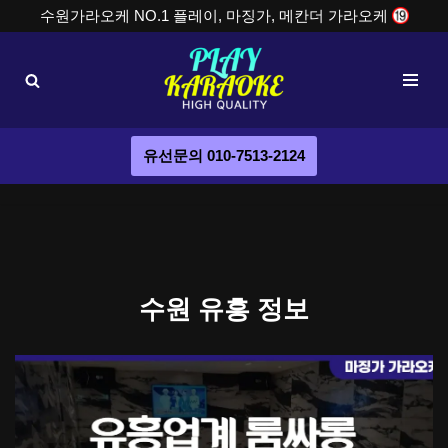
수원가라오케 NO.1 플레이, 마징가, 메칸더 가라오케
콘
텐
츠
로
건
유선문의 010-7513-2124
너
뛰
기
수원 유흥 정보