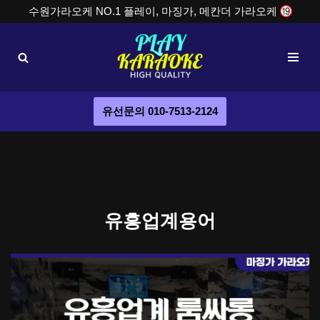
수원가라오케 NO.1 플레이, 마징가, 메칸더 가라오케
콘
텐
츠
로
건
유선문의 010-7513-2124
너
뛰
기
유흥업계용어